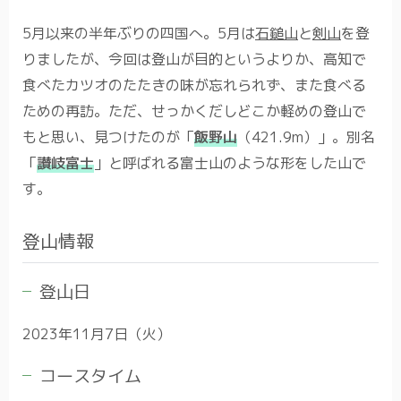
5月以来の半年ぶりの四国へ。5月は
石鎚山
と
剣山
を登
りましたが、今回は登山が目的というよりか、高知で
食べたカツオのたたきの味が忘れられず、また食べる
ための再訪。ただ、せっかくだしどこか軽めの登山で
もと思い、見つけたのが「
飯野山
（421.9m）」。別名
「
讃岐富士
」と呼ばれる富士山のような形をした山で
す。
登山情報
登山日
2023年11月7日（火）
コースタイム