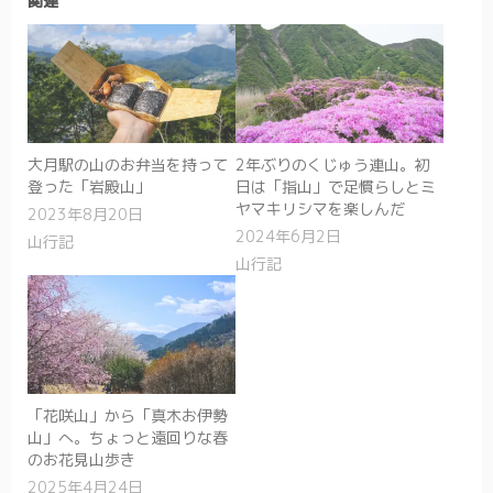
関連
大月駅の山のお弁当を持って
2年ぶりのくじゅう連山。初
登った「岩殿山」
日は「指山」で足慣らしとミ
ヤマキリシマを楽しんだ
2023年8月20日
2024年6月2日
山行記
山行記
「花咲山」から「真木お伊勢
山」へ。ちょっと遠回りな春
のお花見山歩き
2025年4月24日