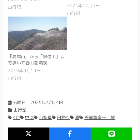
2023年12月3日
山行記
山行記
「高尾山」から「景信山」ま
で歩いて春山を満喫
2019年4月14日
山行記
公開日：
2025年4月24日
山行記
4月
中部
山梨県
日帰り
春
秀麗富嶽十二景