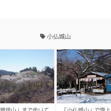
小仏城山
景信山」まで歩いて
「小仏城山」で雪上